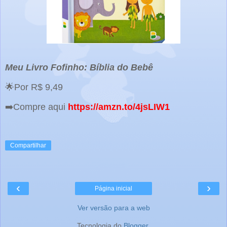
Meu Livro Fofinho: Bíblia do Bebê
🌟Por R$ 9,49
➡️Compre aqui
https://amzn.to/4jsLIW1
Compartilhar
‹
›
Página inicial
Ver versão para a web
Tecnologia do
Blogger
.