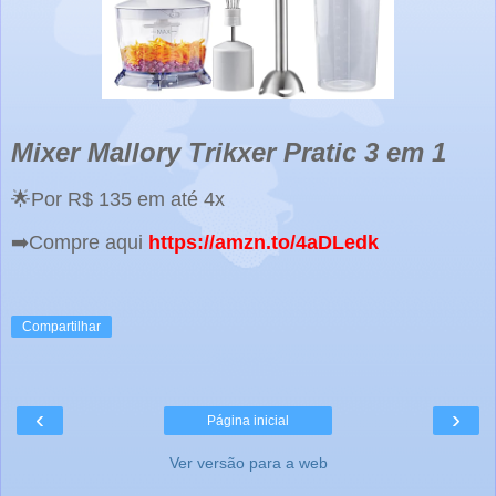
Mixer Mallory Trikxer Pratic 3 em 1
🌟Por R$ 135 em até 4x
➡️Compre aqui
https://amzn.to/4aDLedk
Compartilhar
‹
›
Página inicial
Ver versão para a web