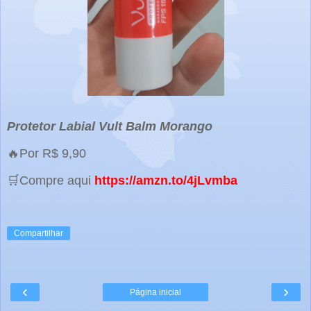
Protetor Labial Vult Balm Morango
🔥Por R$ 9,90
🛒Compre aqui
https://amzn.to/4jLvmba
Compartilhar
‹
›
Página inicial