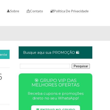
👤Sobre
📩Contato
🔐Política De Privacidade
Busque aqui sua PROMOÇÃO 🛍️
cente
6
🎯 GRUPO VIP DAS
MELHORES OFERTAS
Receba cupons e promoções
direto no seu WhatsApp!
💬 ENTRAR NO GRUPO