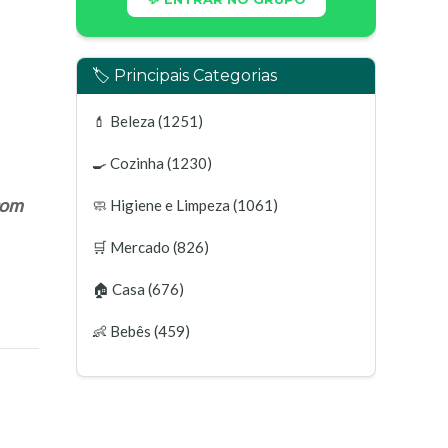
🏷️ Principais Categorias
💄
Beleza
(1251)
🍳
Cozinha
(1230)
com
🧼
Higiene e Limpeza
(1061)
🛒
Mercado
(826)
🏠
Casa
(676)
👶
Bebês
(459)