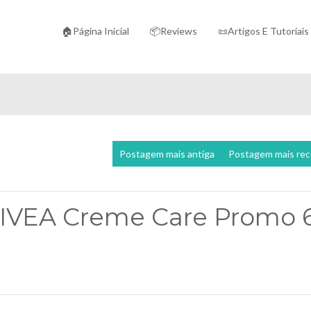
🏠Página Inicial
📦Reviews
📜Artigos E Tutoriais
Postagem mais antiga
Postagem mais re
NIVEA Creme Care Promo 