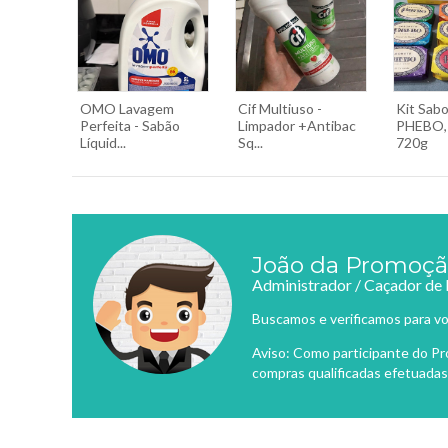
OMO Lavagem
Cif Multiuso -
Kit Sab
Perfeita - Sabão
Limpador +Antibac
PHEBO, 
Líquid...
Sq...
720g
João da Promoç
Administrador / Caçador de
Buscamos e verificamos para vo
Aviso: Como participante do P
compras qualificadas efetuadas