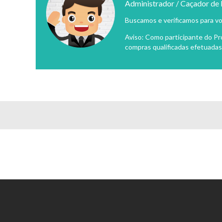
Administrador / Caçador de
Buscamos e verificamos para vo
Aviso: Como participante do P
compras qualificadas efetuadas