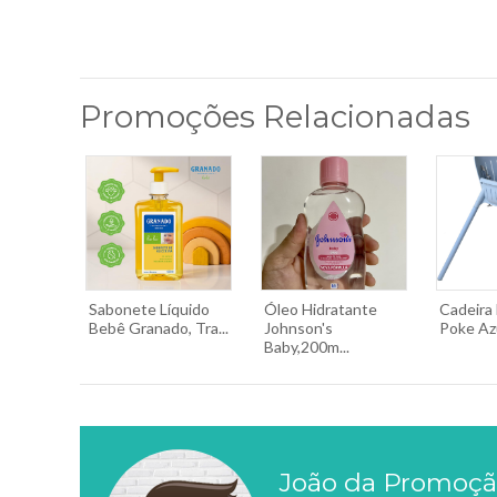
Promoções Relacionadas
Sabonete Líquido
Óleo Hidratante
Cadeira
Bebê Granado, Tra...
Johnson's
Poke Azu
Baby,200m...
João da Promoç