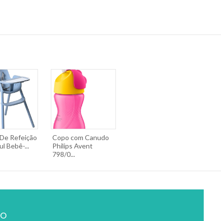
 De Refeição
Copo com Canudo
l Bebê-...
Philips Avent
798/0...
ão