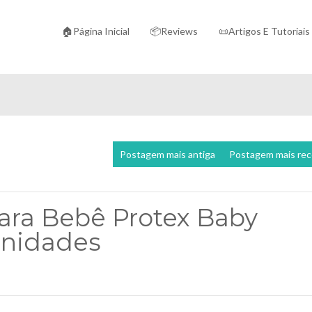
🏠Página Inicial
📦Reviews
📜Artigos E Tutoriais
Postagem mais antiga
Postagem mais re
ara Bebê Protex Baby
Unidades