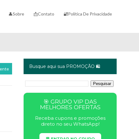
👤Sobre
📩Contato
🔐Política De Privacidade
Busque aqui sua PROMOÇÃO 🛍️
cente
🎯 GRUPO VIP DAS
MELHORES OFERTAS
Receba cupons e promoções
direto no seu WhatsApp!
💬 ENTRAR NO GRUPO