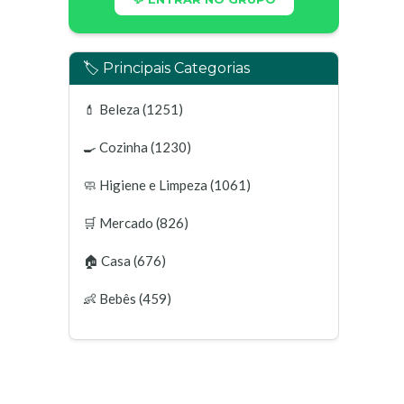
🏷️ Principais Categorias
💄
Beleza
(1251)
🍳
Cozinha
(1230)
🧼
Higiene e Limpeza
(1061)
🛒
Mercado
(826)
🏠
Casa
(676)
👶
Bebês
(459)