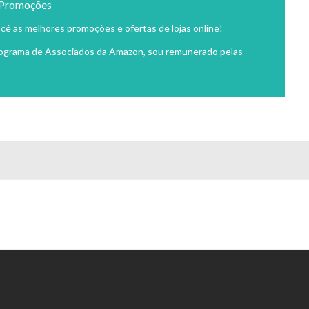
 Promoções
cê as melhores promoções e ofertas de lojas online!
rograma de Associados da Amazon, sou remunerado pelas