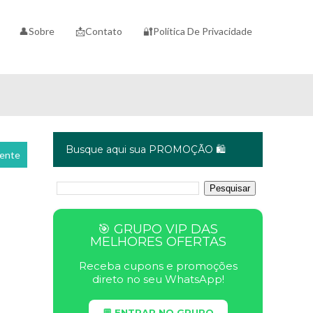
👤Sobre
📩Contato
🔐Política De Privacidade
Busque aqui sua PROMOÇÃO 🛍️
cente
🎯 GRUPO VIP DAS
MELHORES OFERTAS
Receba cupons e promoções
direto no seu WhatsApp!
💬 ENTRAR NO GRUPO