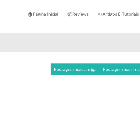
🏠Página Inicial
📦Reviews
📜Artigos E Tutoriais
Postagem mais antiga
Postagem mais re