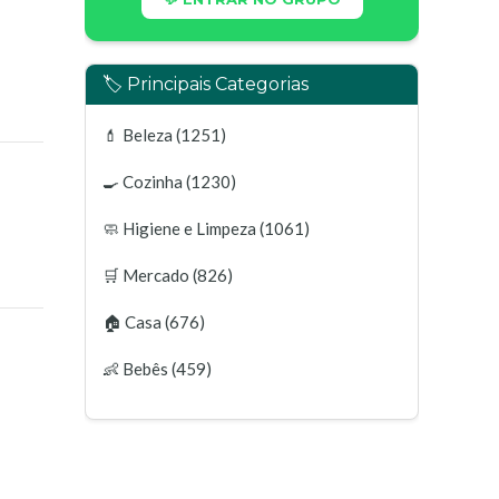
🏷️ Principais Categorias
💄
Beleza
(1251)
🍳
Cozinha
(1230)
🧼
Higiene e Limpeza
(1061)
🛒
Mercado
(826)
🏠
Casa
(676)
👶
Bebês
(459)