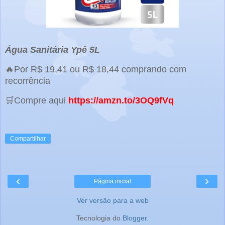
Água Sanitária Ypê 5L
🔥Por R$ 19,41 ou R$ 18,44 comprando com
recorrência
🛒Compre aqui
https://amzn.to/3OQ9fVq
Compartilhar
‹
›
Página inicial
Ver versão para a web
Tecnologia do
Blogger
.