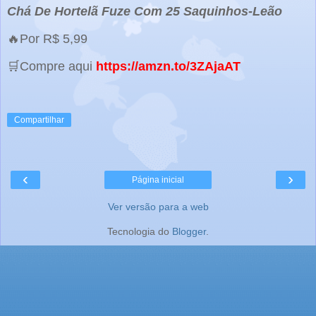
Chá De Hortelã Fuze Com 25 Saquinhos-Leão
🔥Por R$ 5,99
🛒Compre aqui
https://amzn.to/3ZAjaAT
Compartilhar
‹
›
Página inicial
Ver versão para a web
Tecnologia do
Blogger
.