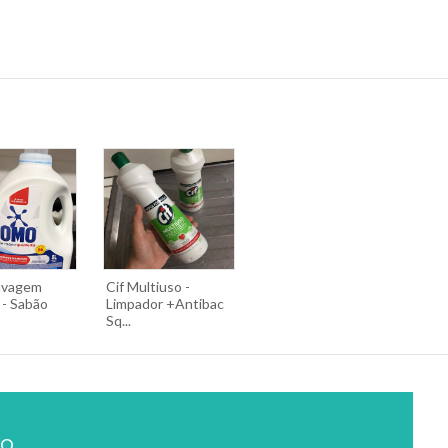
vagem
Cif Multiuso -
 - Sabão
Limpador +Antibac
Sq...
ão