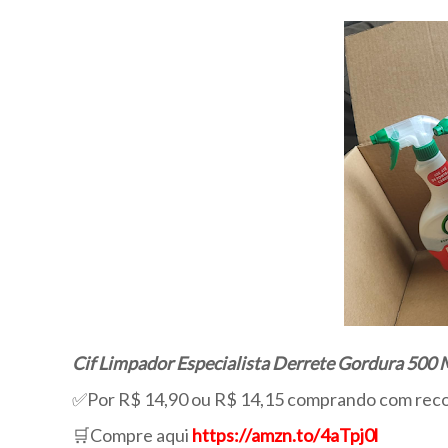
Cif Limpador Especialista Derrete Gordura 500 
✅Por R$ 14,90 ou R$ 14,15 comprando com reco
🛒Compre aqui
https://amzn.to/4aTpj0l