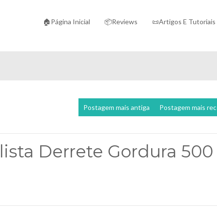
🏠Página Inicial
📦Reviews
📜Artigos E Tutoriais
Postagem mais antiga
Postagem mais re
lista Derrete Gordura 500