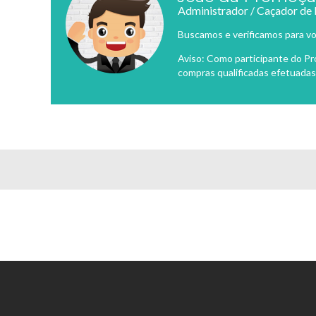
Administrador / Caçador de
Buscamos e verificamos para vo
Aviso: Como participante do P
compras qualificadas efetuadas