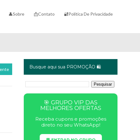
👤Sobre
📩Contato
🔐Política De Privacidade
Busque aqui sua PROMOÇÃO 🛍️
cente
🎯 GRUPO VIP DAS
MELHORES OFERTAS
Receba cupons e promoções
direto no seu WhatsApp!
💬 ENTRAR NO GRUPO