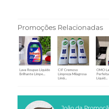
Promoções Relacionadas
Lava Roupas Líquido
CIF Cremoso
OMO La
Brilhante Limpe...
Limpreza Milagrosa
Perfeita
Limã...
Líquid...
João da Promoç