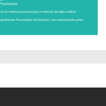
 Promoções
cê as melhores promoções e ofertas de lojas online!
rograma de Associados da Amazon, sou remunerado pelas