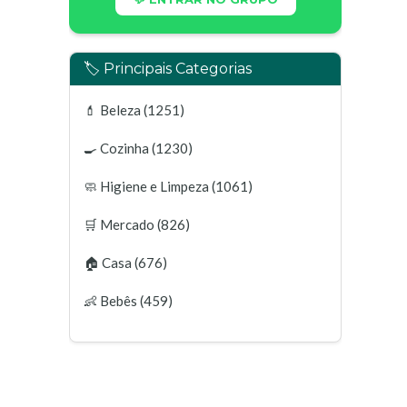
🏷️ Principais Categorias
💄
Beleza
(1251)
🍳
Cozinha
(1230)
🧼
Higiene e Limpeza
(1061)
🛒
Mercado
(826)
🏠
Casa
(676)
👶
Bebês
(459)