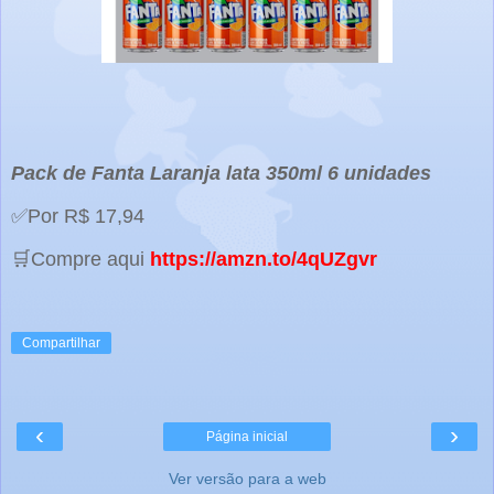
Pack de Fanta Laranja lata 350ml 6 unidades
✅Por R$ 17,94
🛒Compre aqui
https://amzn.to/4qUZgvr
Compartilhar
‹
›
Página inicial
Ver versão para a web