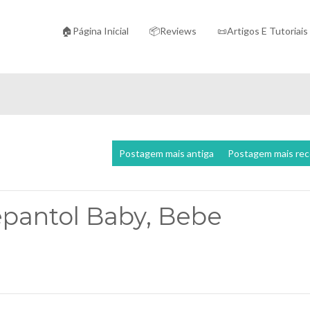
🏠Página Inicial
📦Reviews
📜Artigos E Tutoriais
Postagem mais antiga
Postagem mais re
pantol Baby, Bebe