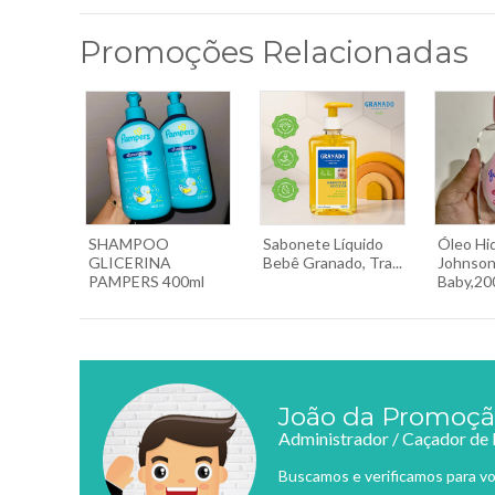
Promoções Relacionadas
SHAMPOO
Sabonete Líquido
Óleo Hi
GLICERINA
Bebê Granado, Tra...
Johnson
PAMPERS 400ml
Baby,200
João da Promoç
Administrador / Caçador de
Buscamos e verificamos para vo