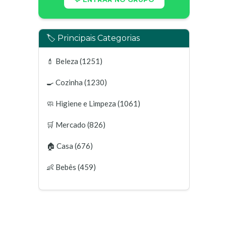
🏷️ Principais Categorias
💄
Beleza
(1251)
🍳
Cozinha
(1230)
🧼
Higiene e Limpeza
(1061)
🛒
Mercado
(826)
🏠
Casa
(676)
👶
Bebês
(459)