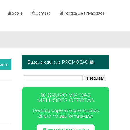
👤Sobre
📩Contato
🔐Política De Privacidade
Busque aqui sua PROMOÇÃO 🛍️
cente
🎯 GRUPO VIP DAS
MELHORES OFERTAS
Receba cupons e promoções
direto no seu WhatsApp!
💬 ENTRAR NO GRUPO