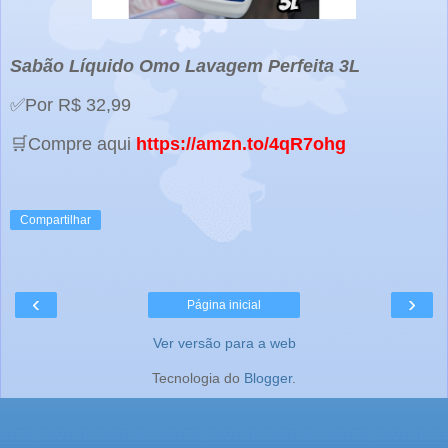
Sabão Líquido Omo Lavagem Perfeita 3L
✅Por R$ 32,99
🛒Compre aqui
https://amzn.to/4qR7ohg
Compartilhar
‹
›
Página inicial
Ver versão para a web
Tecnologia do
Blogger
.