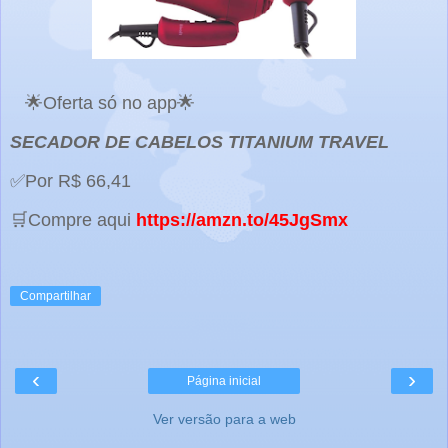
🌟Oferta só no app🌟
SECADOR DE CABELOS TITANIUM TRAVEL
✅Por R$ 66,41
🛒Compre aqui
https://amzn.to/45JgSmx
Compartilhar
‹
›
Página inicial
Ver versão para a web