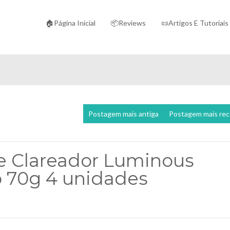
🏠Página Inicial
📦Reviews
📜Artigos E Tutoriais
Postagem mais antiga
Postagem mais re
e Clareador Luminous
o 70g 4 unidades