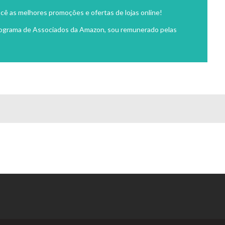
cê as melhores promoções e ofertas de lojas online!
rograma de Associados da Amazon, sou remunerado pelas