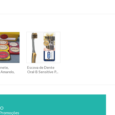
onete,
Escova de Dente
Amarelo,
Oral-B Sensitive P...
ão
 Promoções