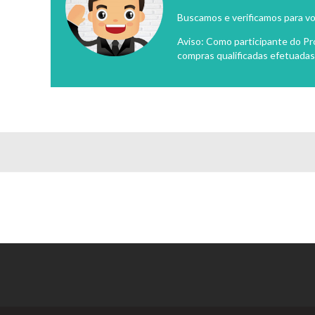
Buscamos e verificamos para vo
Aviso: Como participante do P
compras qualificadas efetuadas