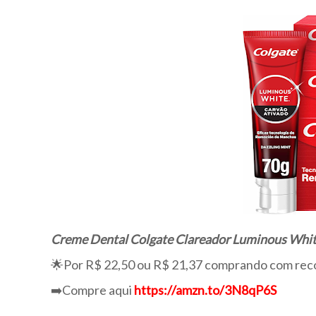
Creme Dental Colgate Clareador Luminous Whit
🌟Por R$ 22,50 ou R$ 21,37 comprando com rec
➡️Compre aqui
https://amzn.to/3N8qP6S