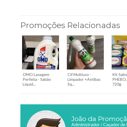
Promoções Relacionadas
OMO Lavagem
Cif Multiuso -
Kit Sab
Perfeita - Sabão
Limpador +Antibac
PHEBO, 
Líquid...
Sq...
720g
João da Promoç
Administrador / Caçador de