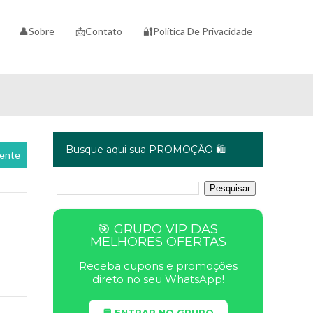
👤Sobre
📩Contato
🔐Política De Privacidade
Busque aqui sua PROMOÇÃO 🛍️
cente
🎯 GRUPO VIP DAS
MELHORES OFERTAS
Receba cupons e promoções
direto no seu WhatsApp!
💬 ENTRAR NO GRUPO