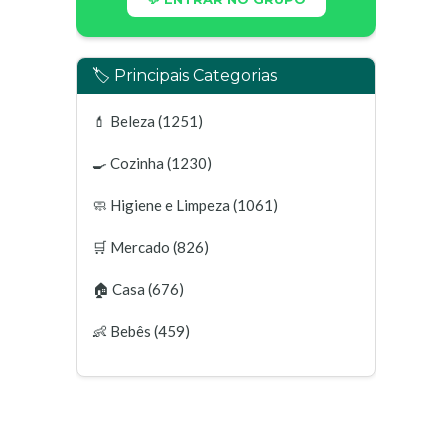
🏷️ Principais Categorias
💄
Beleza
(1251)
🍳
Cozinha
(1230)
🧼
Higiene e Limpeza
(1061)
🛒
Mercado
(826)
🏠
Casa
(676)
👶
Bebês
(459)