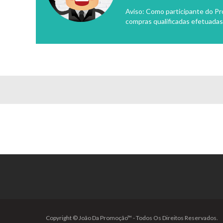
Aviso: Como participante do P
compras qualificadas efetuadas
Copyright © João Da Promoção™ - Todos Os Direitos Reservados.