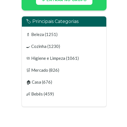
🏷️ Principais Categorias
💄
Beleza
(1251)
🍳
Cozinha
(1230)
🧼
Higiene e Limpeza
(1061)
🛒
Mercado
(826)
🏠
Casa
(676)
👶
Bebês
(459)