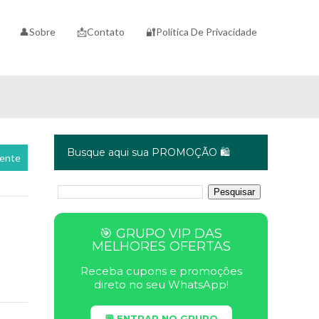
👤Sobre
📩Contato
🔐Política De Privacidade
Busque aqui sua PROMOÇÃO 🛍️
cente
🎯 GRUPO VIP DAS
MELHORES OFERTAS
Receba cupons e promoções
direto no seu WhatsApp!
💬 ENTRAR NO GRUPO