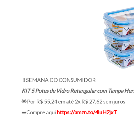
‼️ SEMANA DO CONSUMIDOR
KIT 5 Potes de Vidro Retangular com Tampa He
🌟Por R$ 55,24 em até 2x R$ 27,62 sem juros
➡️Compre aqui
https://amzn.to/4luH2jxT