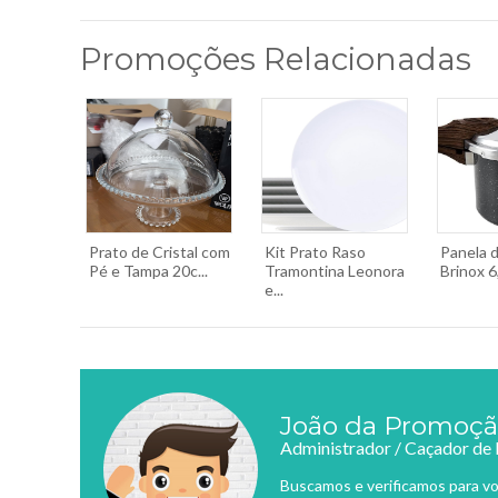
Promoções Relacionadas
Prato de Cristal com
Kit Prato Raso
Panela 
Pé e Tampa 20c...
Tramontina Leonora
Brinox 6
e...
João da Promoç
Administrador / Caçador de
Buscamos e verificamos para vo