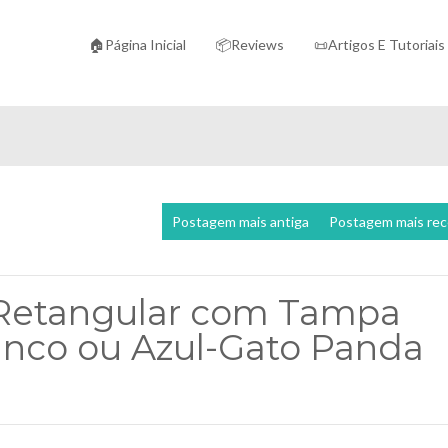
🏠Página Inicial
📦Reviews
📜Artigos E Tutoriais
Postagem mais antiga
Postagem mais re
o Retangular com Tampa
nco ou Azul-Gato Panda