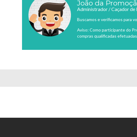
João da Promoç
Administrador / Caçador de
Buscamos e verificamos para vo
Aviso: Como participante do P
compras qualificadas efetuadas