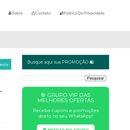
👤Sobre
📩Contato
🔐Política De Privacidade
Busque aqui sua PROMOÇÃO 🛍️
cente
-
🎯 GRUPO VIP DAS
MELHORES OFERTAS
Receba cupons e promoções
direto no seu WhatsApp!
💬 ENTRAR NO GRUPO