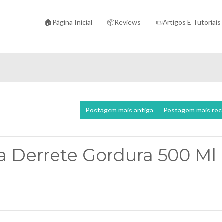
🏠Página Inicial
📦Reviews
📜Artigos E Tutoriais
Postagem mais antiga
Postagem mais re
a Derrete Gordura 500 Ml 