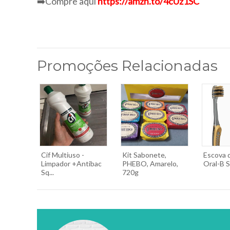
➡️Compre aqui
https://amzn.to/4cUz1SC
Promoções Relacionadas
Cif Multiuso -
Kit Sabonete,
Escova 
Limpador +Antibac
PHEBO, Amarelo,
Oral-B Se
Sq...
720g