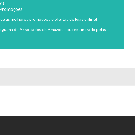
ão
 Promoções
cê as melhores promoções e ofertas de lojas online!
rograma de Associados da Amazon, sou remunerado pelas