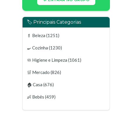
🏷️ Principais Categorias
💄
Beleza
(1251)
🍳
Cozinha
(1230)
🧼
Higiene e Limpeza
(1061)
🛒
Mercado
(826)
🏠
Casa
(676)
👶
Bebês
(459)