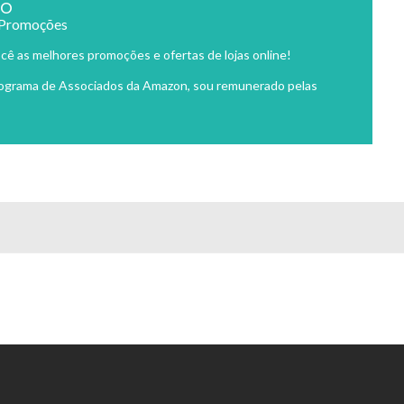
ão
 Promoções
cê as melhores promoções e ofertas de lojas online!
rograma de Associados da Amazon, sou remunerado pelas