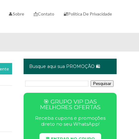
👤Sobre
📩Contato
🔐Política De Privacidade
Busque aqui sua PROMOÇÃO 🛍️
cente
🎯 GRUPO VIP DAS
MELHORES OFERTAS
Receba cupons e promoções
direto no seu WhatsApp!
💬 ENTRAR NO GRUPO