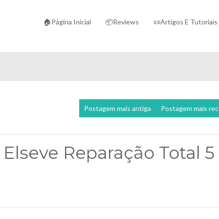
🏠Página Inicial
📦Reviews
📜Artigos E Tutoriais
Postagem mais antiga
Postagem mais re
s Elseve Reparação Total 5