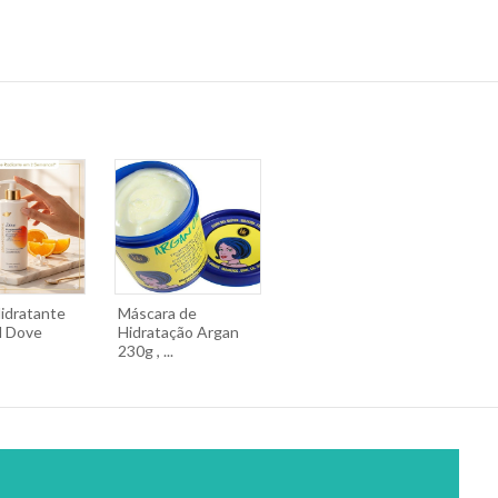
idratante
Máscara de
l Dove
Hidratação Argan
230g , ...