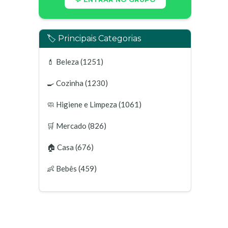
🏷️ Principais Categorias
💄
Beleza
(1251)
🍳
Cozinha
(1230)
🧼
Higiene e Limpeza
(1061)
🛒
Mercado
(826)
🏠
Casa
(676)
👶
Bebês
(459)