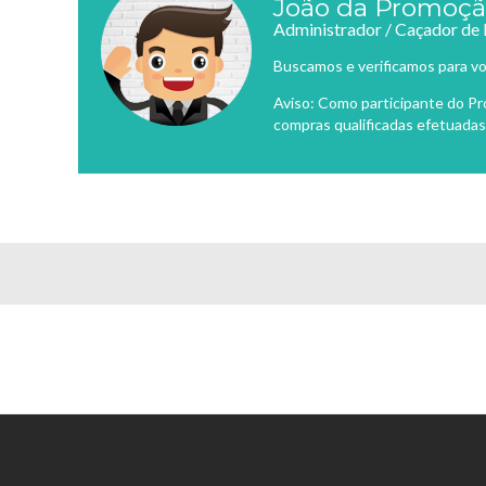
João da Promoç
Administrador / Caçador de
Buscamos e verificamos para vo
Aviso: Como participante do P
compras qualificadas efetuadas