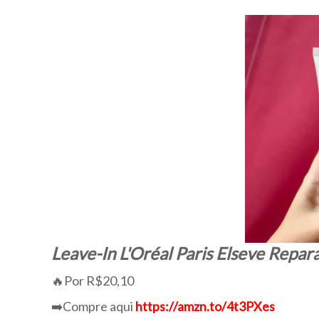
Leave-In L'Oréal Paris Elseve Repar
🔥Por R$20,10
➡️Compre aqui
https://amzn.to/4t3PXes