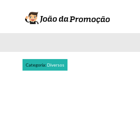
Categoria:
Diversos