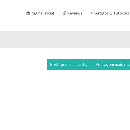
🏠Página Inicial
📦Reviews
📜Artigos E Tutoriais
Postagem mais antiga
Postagem mais re