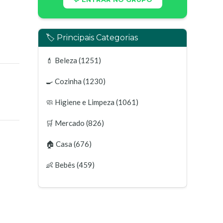
🏷️ Principais Categorias
💄
Beleza
(1251)
🍳
Cozinha
(1230)
🧼
Higiene e Limpeza
(1061)
🛒
Mercado
(826)
🏠
Casa
(676)
👶
Bebês
(459)