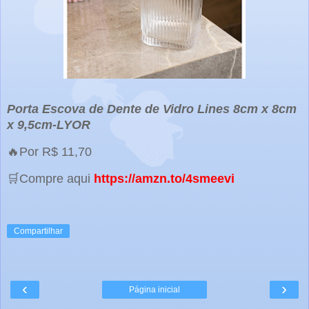
Porta Escova de Dente de Vidro Lines 8cm x 8cm
x 9,5cm-LYOR
🔥Por R$ 11,70
🛒Compre aqui
https://amzn.to/4smeevi
Compartilhar
‹
›
Página inicial