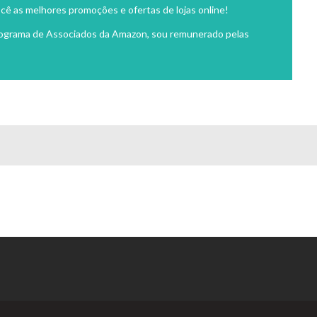
cê as melhores promoções e ofertas de lojas online!
rograma de Associados da Amazon, sou remunerado pelas