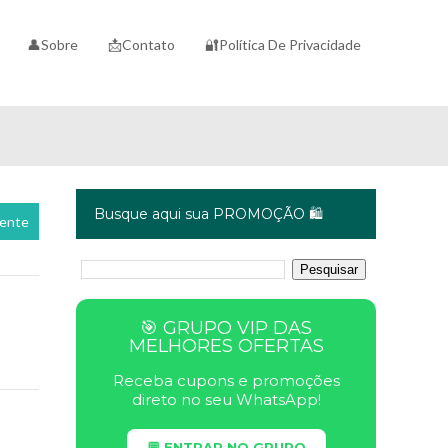
👤Sobre
📩Contato
🔐Política De Privacidade
Busque aqui sua PROMOÇÃO 🛍️
cente
🎯 GRUPO VIP DAS
MELHORES OFERTAS
Receba cupons e promoções
direto no seu WhatsApp!
💬 ENTRAR NO GRUPO