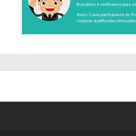
Buscamos e verificamos para vo
Aviso: Como participante do P
compras qualificadas efetuadas