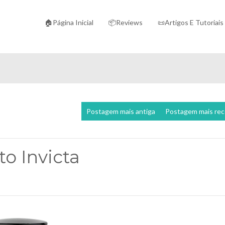
🏠Página Inicial
📦Reviews
📜Artigos E Tutoriais
Postagem mais antiga
Postagem mais re
o Invicta