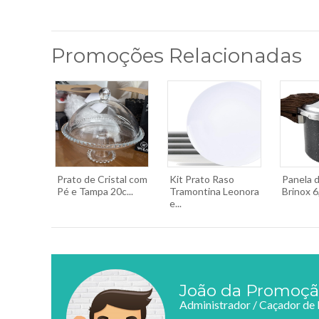
Promoções Relacionadas
Prato de Cristal com
Kit Prato Raso
Panela 
Pé e Tampa 20c...
Tramontina Leonora
Brinox 6
e...
João da Promoç
Administrador / Caçador de