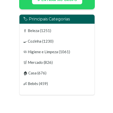
🏷️ Principais Categorias
💄
Beleza
(1251)
🍳
Cozinha
(1230)
🧼
Higiene e Limpeza
(1061)
🛒
Mercado
(826)
🏠
Casa
(676)
👶
Bebês
(459)