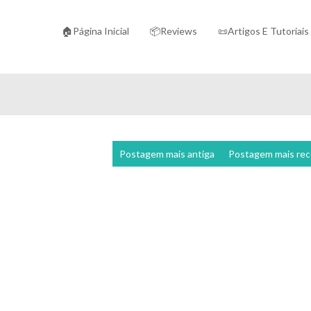
🏠Página Inicial
📦Reviews
📜Artigos E Tutoriais
Postagem mais antiga
Postagem mais re