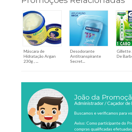
Promoções Relacionadas
Máscara de
Desodorante
Gillette
Hidratação Argan
Antitranspirante
De Barbe
230g , ...
Secret...
João da Promoç
Administrador / Caçador de
Buscamos e verificamos para vo
Aviso: Como participante do P
compras qualificadas efetuadas