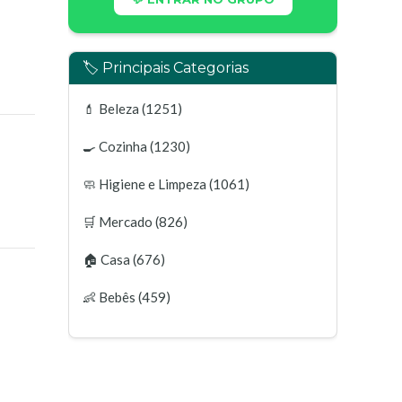
🏷️ Principais Categorias
💄
Beleza
(1251)
🍳
Cozinha
(1230)
🧼
Higiene e Limpeza
(1061)
🛒
Mercado
(826)
🏠
Casa
(676)
👶
Bebês
(459)