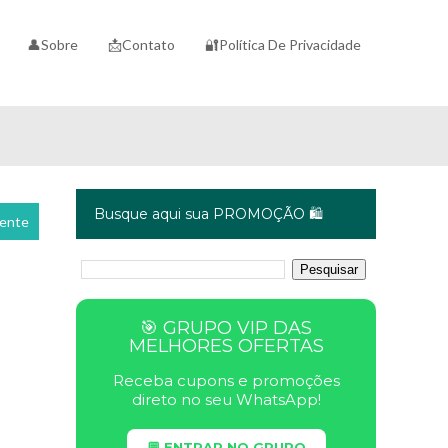
👤Sobre
📩Contato
🔐Política De Privacidade
Busque aqui sua PROMOÇÃO 🛍️
cente
🎯 GRUPO VIP DAS
MELHORES OFERTAS
Receba cupons e promoções
direto no seu WhatsApp!
💬 ENTRAR NO GRUPO