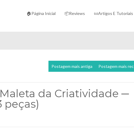
🏠Página Inicial
📦Reviews
📜Artigos E Tutoriais
Postagem mais antiga
Postagem mais re
 Maleta da Criatividade ─
3 peças)