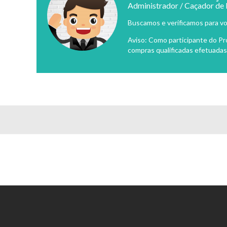
Administrador / Caçador de
Buscamos e verificamos para vo
Aviso: Como participante do P
compras qualificadas efetuadas