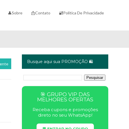
👤Sobre
📩Contato
🔐Política De Privacidade
Busque aqui sua PROMOÇÃO 🛍️
cente
🎯 GRUPO VIP DAS
MELHORES OFERTAS
Receba cupons e promoções
direto no seu WhatsApp!
💬 ENTRAR NO GRUPO