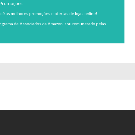
 Promoções
cê as melhores promoções e ofertas de lojas online!
rograma de Associados da Amazon, sou remunerado pelas