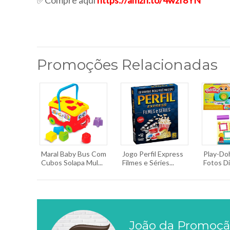
✅Compre aqui
https://amzn.to/4wzf8YN
Promoções Relacionadas
Maral Baby Bus Com
Jogo Perfil Express
Play-Doh
Cubos Solapa Mul...
Filmes e Séries...
Fotos Div
João da Promoç