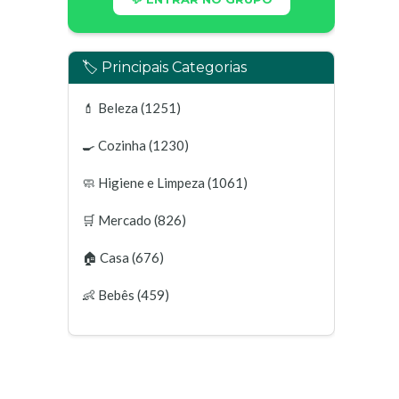
🏷️ Principais Categorias
💄
Beleza
(1251)
🍳
Cozinha
(1230)
🧼
Higiene e Limpeza
(1061)
🛒
Mercado
(826)
🏠
Casa
(676)
👶
Bebês
(459)