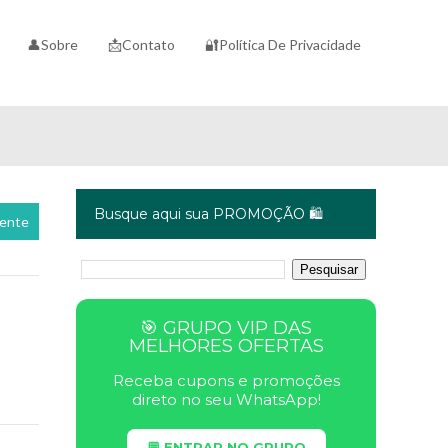
👤Sobre
📩Contato
🔐Política De Privacidade
Busque aqui sua PROMOÇÃO 🛍️
cente
🎯 GRUPO VIP DAS
MELHORES OFERTAS
Receba cupons e promoções
direto no seu WhatsApp!
💬 ENTRAR NO GRUPO