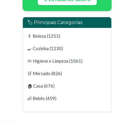
🏷️ Principais Categorias
💄
Beleza
(1251)
🍳
Cozinha
(1230)
🧼
Higiene e Limpeza
(1061)
🛒
Mercado
(826)
🏠
Casa
(676)
👶
Bebês
(459)