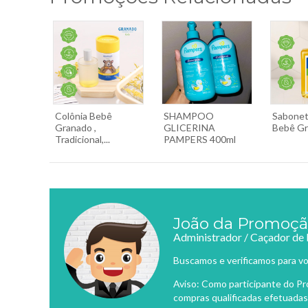
Colônia Bebê
SHAMPOO
Sabonet
Granado ,
GLICERINA
Bebê Gra
Tradicional,...
PAMPERS 400ml
João da Promoç
Administrador / Caçador de
Buscamos e verificamos para vo
Aviso: Como participante do P
compras qualificadas efetuadas