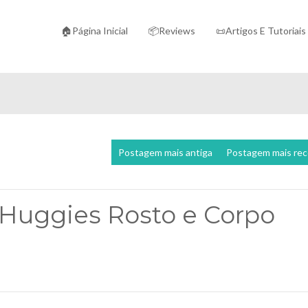
🏠Página Inicial
📦Reviews
📜Artigos E Tutoriais
Postagem mais antiga
Postagem mais re
Huggies Rosto e Corpo