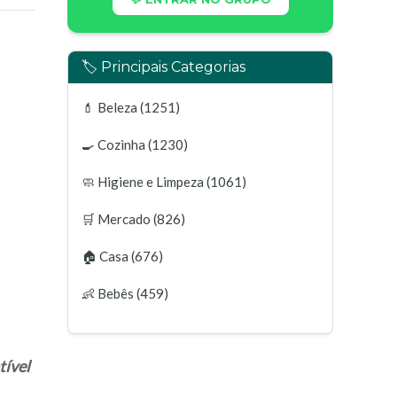
🏷️ Principais Categorias
💄
Beleza
(1251)
🍳
Cozinha
(1230)
🧼
Higiene e Limpeza
(1061)
🛒
Mercado
(826)
🏠
Casa
(676)
👶
Bebês
(459)
tível