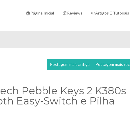
🏠Página Inicial
📦Reviews
📜Artigos E Tutoriais
Postagem mais antiga
Postagem mais re
tech Pebble Keys 2 K380s
th Easy-Switch e Pilha