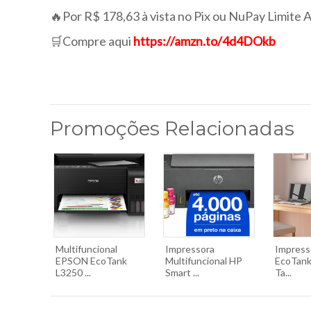
🔥Por R$ 178,63 à vista no Pix ou NuPay Limite 
🛒Compre aqui
https://amzn.to/4d4DOkb
Promoções Relacionadas
Multifuncional
Impressora
Impress
EPSON EcoTank
Multifuncional HP
EcoTank
L3250 ...
Smart ...
Ta...