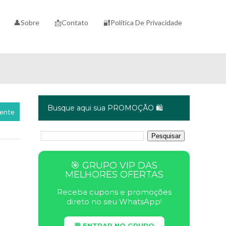
👤Sobre
📩Contato
🔐Política De Privacidade
Busque aqui sua PROMOÇÃO 🛍️
cente
🎯 GRUPO VIP DAS
MELHORES OFERTAS
Receba cupons e promoções
direto no seu WhatsApp!
💬 ENTRAR NO GRUPO