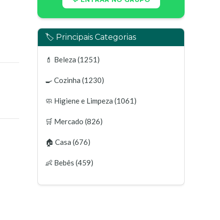
🏷️ Principais Categorias
💄
Beleza
(1251)
🍳
Cozinha
(1230)
🧼
Higiene e Limpeza
(1061)
🛒
Mercado
(826)
🏠
Casa
(676)
👶
Bebês
(459)