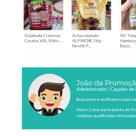
Goiabada Cremosa
Achocolatado
Kit Tem
Caseira VAL Vidro ...
ALPINO® 1Kg -
Hambúrg
Nestlé P...
Bata...
João da Promoç
Administrador / Caçador de
Buscamos e verificamos para vo
Aviso: Como participante do P
compras qualificadas efetuadas