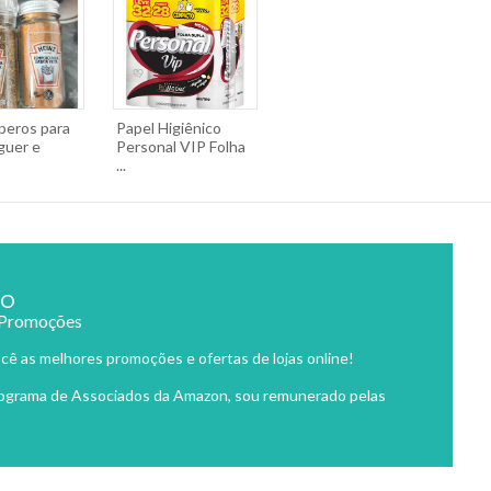
peros para
Papel Higiênico
uer e
Personal VIP Folha
...
ão
 Promoções
cê as melhores promoções e ofertas de lojas online!
rograma de Associados da Amazon, sou remunerado pelas