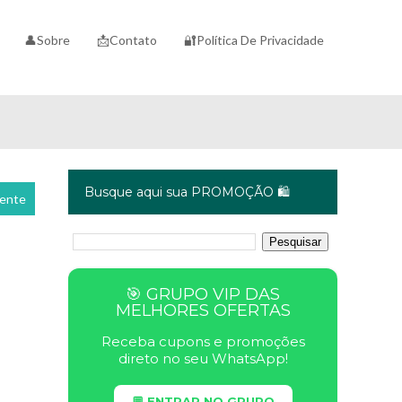
👤Sobre
📩Contato
🔐Política De Privacidade
Busque aqui sua PROMOÇÃO 🛍️
cente
🎯 GRUPO VIP DAS
MELHORES OFERTAS
Receba cupons e promoções
direto no seu WhatsApp!
💬 ENTRAR NO GRUPO