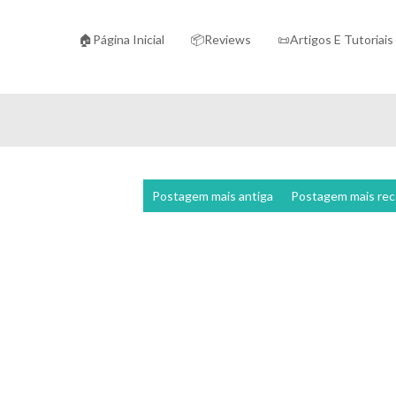
🏠Página Inicial
📦Reviews
📜Artigos E Tutoriais
Postagem mais antiga
Postagem mais re