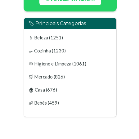
🏷️ Principais Categorias
💄
Beleza
(1251)
🍳
Cozinha
(1230)
🧼
Higiene e Limpeza
(1061)
🛒
Mercado
(826)
🏠
Casa
(676)
👶
Bebês
(459)