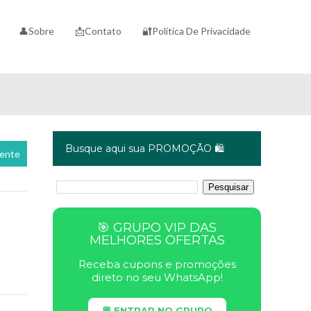
👤Sobre
📩Contato
🔐Política De Privacidade
Busque aqui sua PROMOÇÃO 🛍️
cente
🎯 GRUPO VIP DAS
MELHORES OFERTAS
Receba cupons e promoções
direto no seu WhatsApp!
💬 ENTRAR NO GRUPO