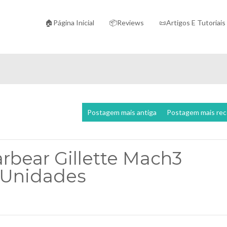
🏠Página Inicial
📦Reviews
📜Artigos E Tutoriais
Postagem mais antiga
Postagem mais re
rbear Gillette Mach3
4 Unidades