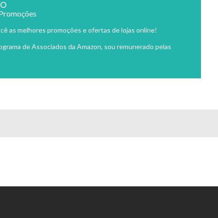
ão
 Promoções
cê as melhores promoções e ofertas de lojas online!
rograma de Associados da Amazon, sou remunerado pelas