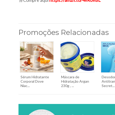
🛒Compre aqui
https://amzn.to/4vRovBL
Promoções Relacionadas
Sérum Hidratante
Máscara de
Desodo
Corporal Dove
Hidratação Argan
Antitra
Niac...
230g , ...
Secret...