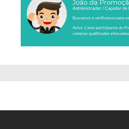
João da Promoç
Administrador / Caçador de
Buscamos e verificamos para vo
Aviso: Como participante do P
compras qualificadas efetuadas