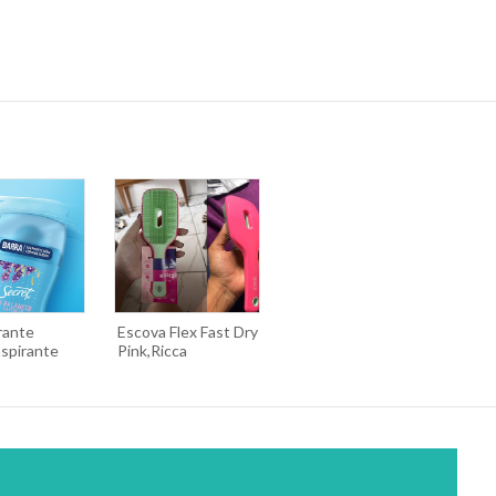
rante
Escova Flex Fast Dry
nspirante
Pink,Ricca