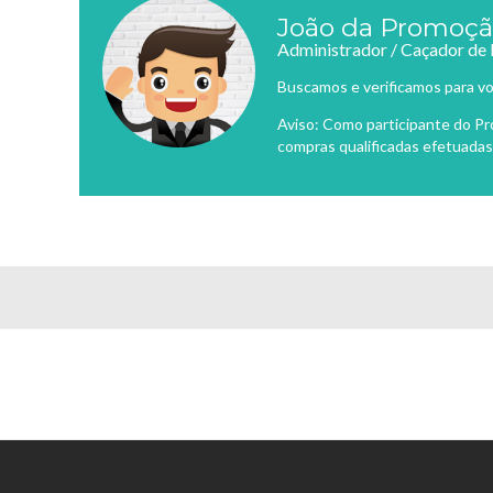
João da Promoç
Administrador / Caçador de
Buscamos e verificamos para vo
Aviso: Como participante do P
compras qualificadas efetuadas