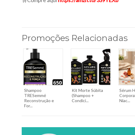
🛒Compre aqui
https://amzn.to/3S9YEXb
Promoções Relacionadas
Shampoo
Kit Morte Súbita
Sérum H
TRESemmé
(Shampoo +
Corpora
Reconstrução e
Condici...
Niac...
For...