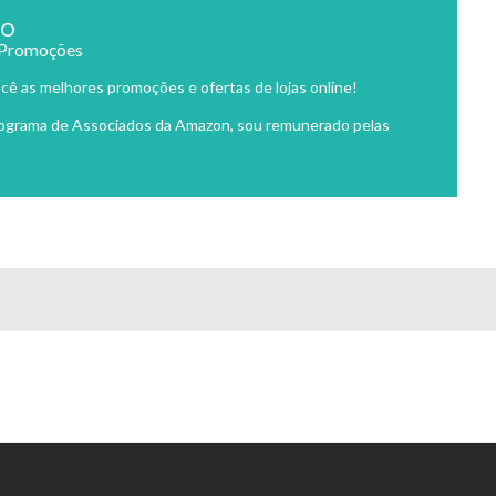
ão
 Promoções
cê as melhores promoções e ofertas de lojas online!
rograma de Associados da Amazon, sou remunerado pelas