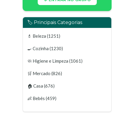
🏷️ Principais Categorias
💄
Beleza
(1251)
🍳
Cozinha
(1230)
🧼
Higiene e Limpeza
(1061)
🛒
Mercado
(826)
🏠
Casa
(676)
👶
Bebês
(459)