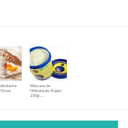
idratante
Máscara de
l Dove
Hidratação Argan
230g , ...