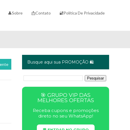
👤Sobre
📩Contato
🔐Política De Privacidade
Busque aqui sua PROMOÇÃO 🛍️
cente
🎯 GRUPO VIP DAS
MELHORES OFERTAS
Receba cupons e promoções
direto no seu WhatsApp!
💬 ENTRAR NO GRUPO