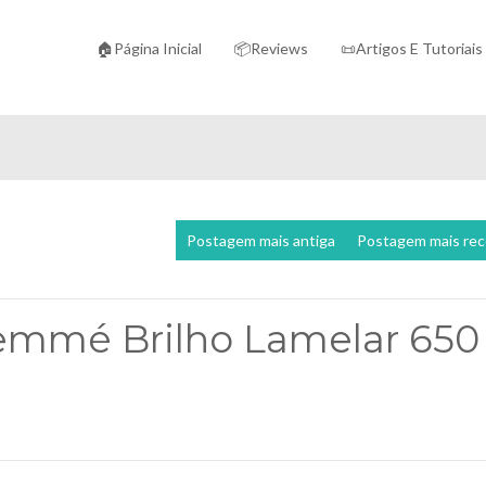
🏠Página Inicial
📦Reviews
📜Artigos E Tutoriais
Postagem mais antiga
Postagem mais re
emmé Brilho Lamelar 650