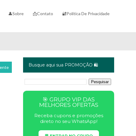
👤Sobre
📩Contato
🔐Política De Privacidade
Busque aqui sua PROMOÇÃO 🛍️
cente
🎯 GRUPO VIP DAS
MELHORES OFERTAS
Receba cupons e promoções
direto no seu WhatsApp!
💬 ENTRAR NO GRUPO