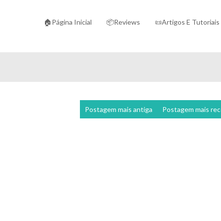
🏠Página Inicial
📦Reviews
📜Artigos E Tutoriais
Postagem mais antiga
Postagem mais re