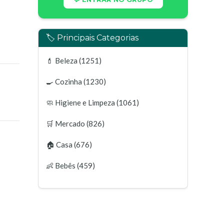
🏷️ Principais Categorias
💄
Beleza
(1251)
🍳
Cozinha
(1230)
🧼
Higiene e Limpeza
(1061)
🛒
Mercado
(826)
🏠
Casa
(676)
👶
Bebês
(459)