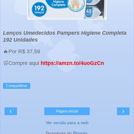
Lenços Umedecidos Pampers Higiene Completa
192 Unidades
🔥Por R$ 37,59
🛒Compre aqui
https://amzn.to/4uoGzCn
Compartilhar
‹
›
Página inicial
Ver versão para a web
Tecnologia do
Blogger
.