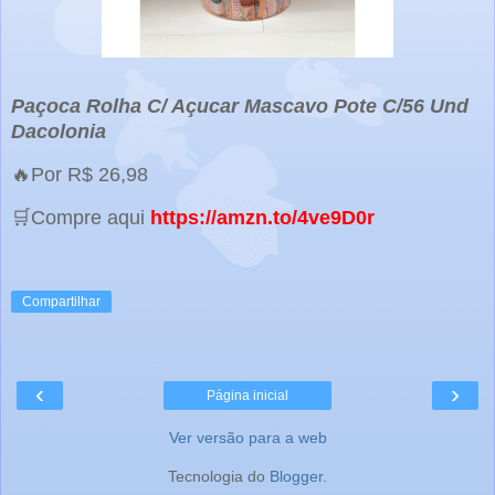
Paçoca Rolha C/ Açucar Mascavo Pote C/56 Und
Dacolonia
🔥Por R$ 26,98
🛒Compre aqui
https://amzn.to/4ve9D0r
Compartilhar
‹
›
Página inicial
Ver versão para a web
Tecnologia do
Blogger
.