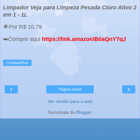
Limpador Veja para Limpeza Pesada Cloro Ativo 2
em 1 - 1L
🌟Por R$ 10,79
➡️Compre aqui
https://link.amazon/B0aQnY7qJ
Compartilhar
‹
›
Página inicial
Ver versão para a web
Tecnologia do
Blogger
.