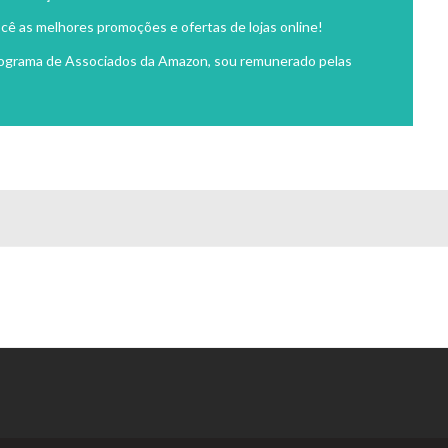
cê as melhores promoções e ofertas de lojas online!
rograma de Associados da Amazon, sou remunerado pelas