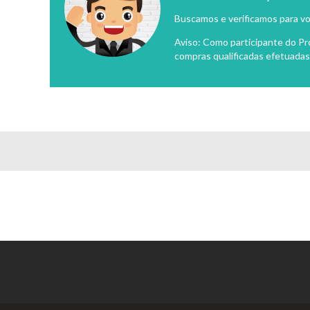
Buscamos e verificamos para vo
Aviso: Como participante do P
compras qualificadas efetuadas