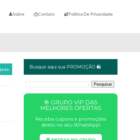
👤Sobre
📩Contato
🔐Política De Privacidade
Busque aqui sua PROMOÇÃO 🛍️
cente
🎯 GRUPO VIP DAS
MELHORES OFERTAS
Receba cupons e promoções
direto no seu WhatsApp!
💬 ENTRAR NO GRUPO