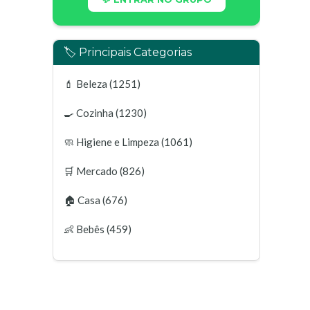
🏷️ Principais Categorias
💄
Beleza
(1251)
🍳
Cozinha
(1230)
🧼
Higiene e Limpeza
(1061)
🛒
Mercado
(826)
🏠
Casa
(676)
👶
Bebês
(459)