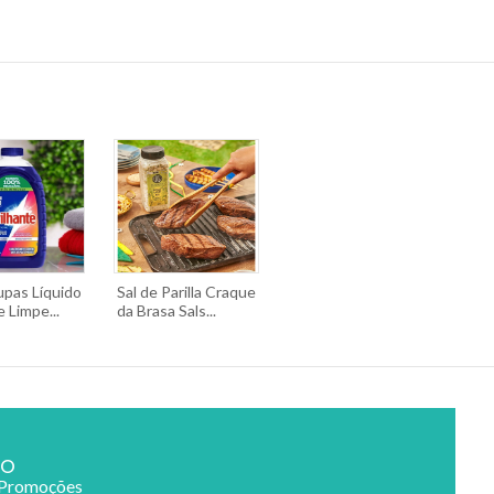
upas Líquido
Sal de Parilla Craque
e Limpe...
da Brasa Sals...
ão
 Promoções