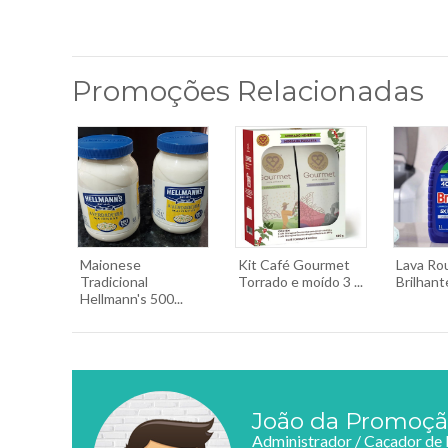
Promoções Relacionadas
Maionese
Kit Café Gourmet
Lava Ro
Tradicional
Torrado e moído 3 ...
Brilhant
Hellmann's 500...
João da Promoç
Administrador / Caçador de