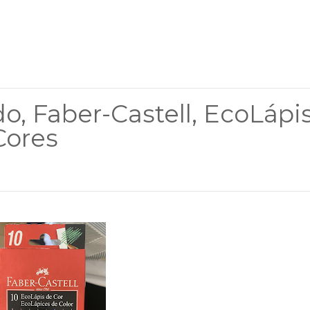
o, Faber-Castell, EcoLápi
Cores