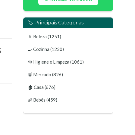
🏷️ Principais Categorias
💄
Beleza
(1251)
s
🍳
Cozinha
(1230)
🧼
Higiene e Limpeza
(1061)
🛒
Mercado
(826)
🏠
Casa
(676)
👶
Bebês
(459)