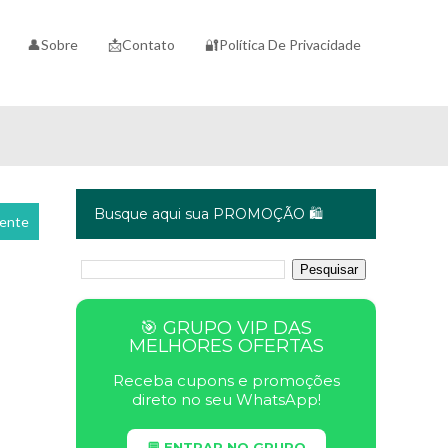
👤Sobre
📩Contato
🔐Política De Privacidade
Busque aqui sua PROMOÇÃO 🛍️
cente
🎯 GRUPO VIP DAS
MELHORES OFERTAS
Receba cupons e promoções
direto no seu WhatsApp!
💬 ENTRAR NO GRUPO