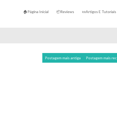
🏠Página Inicial
📦Reviews
📜Artigos E Tutoriais
Postagem mais antiga
Postagem mais re