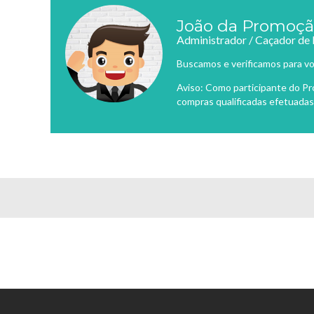
João da Promoç
Administrador / Caçador de
Buscamos e verificamos para vo
Aviso: Como participante do P
compras qualificadas efetuadas