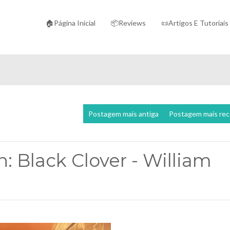
🏠Página Inicial
📦Reviews
📜Artigos E Tutoriais
Postagem mais antiga
Postagem mais re
: Black Clover - William