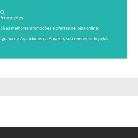
ão
 Promoções
cê as melhores promoções e ofertas de lojas online!
rograma de Associados da Amazon, sou remunerado pelas