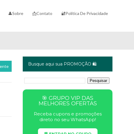
👤Sobre
📩Contato
🔐Política De Privacidade
Busque aqui sua PROMOÇÃO 🛍️
cente
🎯 GRUPO VIP DAS
MELHORES OFERTAS
Receba cupons e promoções
direto no seu WhatsApp!
💬 ENTRAR NO GRUPO