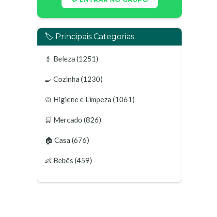
🏷️ Principais Categorias
💄
Beleza
(1251)
🍳
Cozinha
(1230)
🧼
Higiene e Limpeza
(1061)
🛒
Mercado
(826)
🏠
Casa
(676)
👶
Bebês
(459)