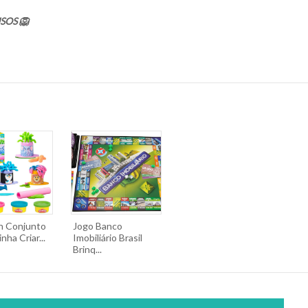
SOS 🦁
h Conjunto
Jogo Banco
nha Criar...
Imobiliário Brasil
Brinq...