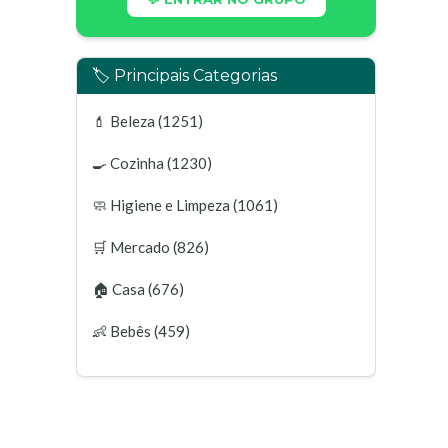
🏷️ Principais Categorias
💄
Beleza
(1251)
🍳
Cozinha
(1230)
🧼
Higiene e Limpeza
(1061)
🛒
Mercado
(826)
🏠
Casa
(676)
👶
Bebês
(459)