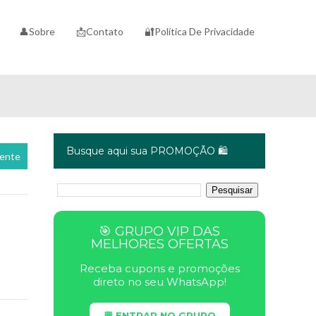
👤Sobre
📩Contato
🔐Política De Privacidade
Busque aqui sua PROMOÇÃO 🛍️
cente
🎯 GRUPO VIP DAS
MELHORES OFERTAS
Receba cupons e promoções
direto no seu WhatsApp!
💬 ENTRAR NO GRUPO