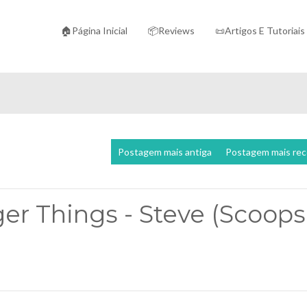
🏠Página Inicial
📦Reviews
📜Artigos E Tutoriais
Postagem mais antiga
Postagem mais re
er Things - Steve (Scoops