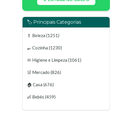
🏷️ Principais Categorias
💄
Beleza
(1251)
🍳
Cozinha
(1230)
🧼
Higiene e Limpeza
(1061)
🛒
Mercado
(826)
🏠
Casa
(676)
👶
Bebês
(459)