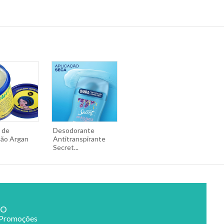
 de
Desodorante
ção Argan
Antitranspirante
Secret...
ão
 Promoções