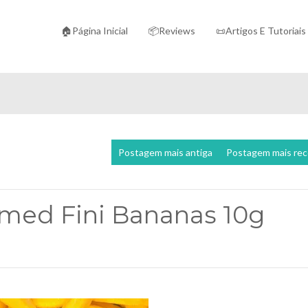
🏠Página Inicial
📦Reviews
📜Artigos E Tutoriais
Postagem mais antiga
Postagem mais re
rmed Fini Bananas 10g