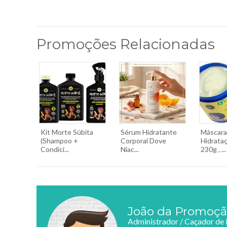
Promoções Relacionadas
Kit Morte Súbita
Sérum Hidratante
Máscara
(Shampoo +
Corporal Dove
Hidrata
Condici...
Niac...
230g , ...
João da Promoç
Administrador / Caçador de