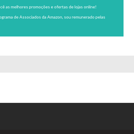
cê as melhores promoções e ofertas de lojas online!
rograma de Associados da Amazon, sou remunerado pelas