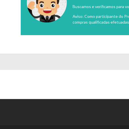
Buscamos e verificamos para vo
Aviso: Como participante do P
compras qualificadas efetuadas