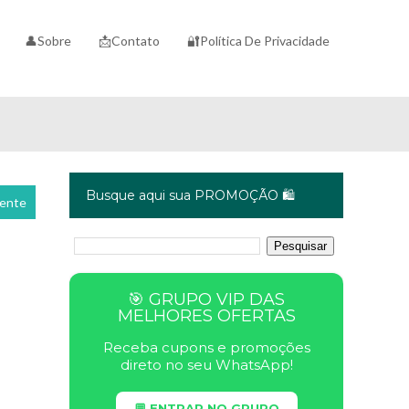
👤Sobre
📩Contato
🔐Política De Privacidade
Busque aqui sua PROMOÇÃO 🛍️
cente
🎯 GRUPO VIP DAS
MELHORES OFERTAS
Receba cupons e promoções
direto no seu WhatsApp!
💬 ENTRAR NO GRUPO