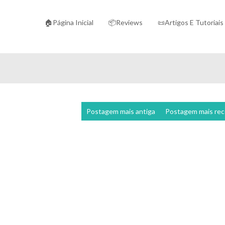
🏠Página Inicial
📦Reviews
📜Artigos E Tutoriais
Postagem mais antiga
Postagem mais re