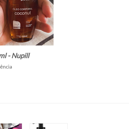
 - Nupill
rência