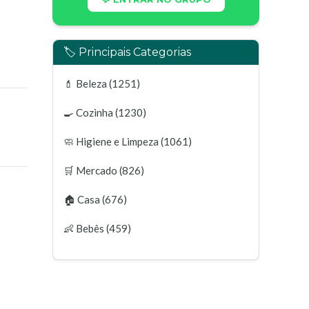
🏷️ Principais Categorias
💄
Beleza
(1251)
🍳
Cozinha
(1230)
🧼
Higiene e Limpeza
(1061)
🛒
Mercado
(826)
🏠
Casa
(676)
👶
Bebês
(459)