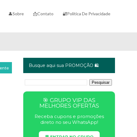
👤Sobre
📩Contato
🔐Política De Privacidade
Busque aqui sua PROMOÇÃO 🛍️
cente
🎯 GRUPO VIP DAS
MELHORES OFERTAS
Receba cupons e promoções
direto no seu WhatsApp!
💬 ENTRAR NO GRUPO