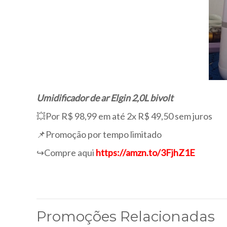
Umidificador de ar Elgin 2,0L bivolt
💥Por R$ 98,99 em até 2x R$ 49,50 sem juros
📌Promoção por tempo limitado
↪️Compre aqui
https://amzn.to/3FjhZ1E
Promoções Relacionadas