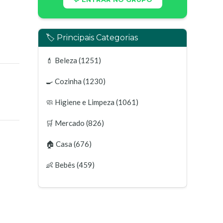
🏷️ Principais Categorias
💄
Beleza
(1251)
🍳
Cozinha
(1230)
🧼
Higiene e Limpeza
(1061)
🛒
Mercado
(826)
🏠
Casa
(676)
👶
Bebês
(459)