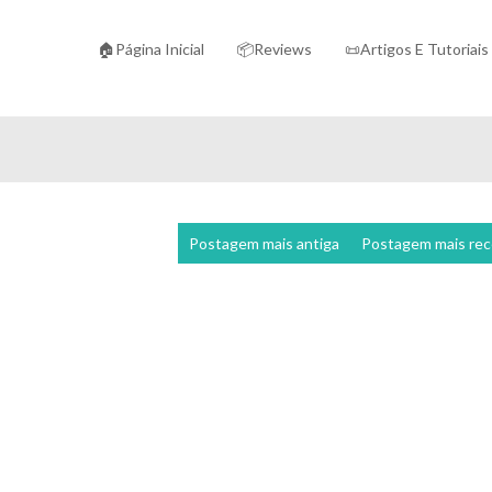
🏠Página Inicial
📦Reviews
📜Artigos E Tutoriais
Postagem mais antiga
Postagem mais re