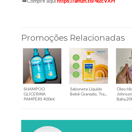
➡️Compre aqui
https://amzn.to/4lzcVXH
Promoções Relacionadas
SHAMPOO
Sabonete Líquido
Óleo Hi
GLICERINA
Bebê Granado, Tra...
Johnson
PAMPERS 400ml
Baby,200