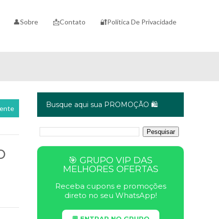
👤Sobre
📩Contato
🔐Política De Privacidade
Busque aqui sua PROMOÇÃO 🛍️
cente
o
🎯 GRUPO VIP DAS
MELHORES OFERTAS
Receba cupons e promoções
direto no seu WhatsApp!
💬 ENTRAR NO GRUPO