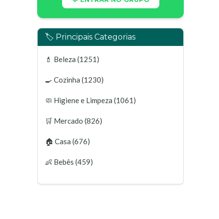
🏷️ Principais Categorias
💄
Beleza
(1251)
🍳
Cozinha
(1230)
🧼
Higiene e Limpeza
(1061)
🛒
Mercado
(826)
🏠
Casa
(676)
👶
Bebês
(459)