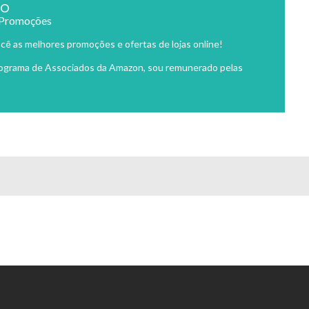
ão
 Promoções
cê as melhores promoções e ofertas de lojas online!
rograma de Associados da Amazon, sou remunerado pelas