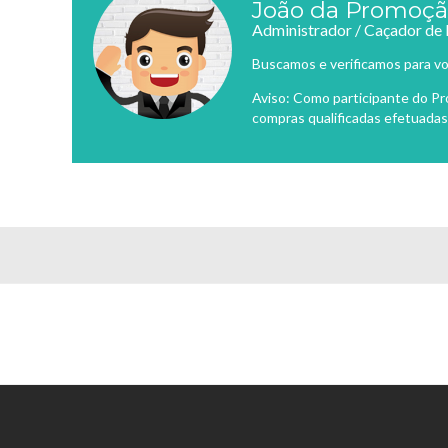
João da Promoç
Administrador / Caçador de
Buscamos e verificamos para vo
Aviso: Como participante do P
compras qualificadas efetuadas