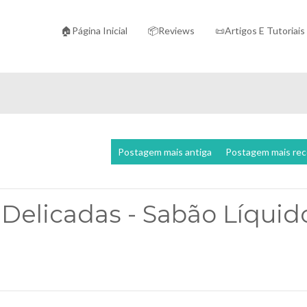
🏠Página Inicial
📦Reviews
📜Artigos E Tutoriais
Postagem mais antiga
Postagem mais re
Delicadas - Sabão Líquid