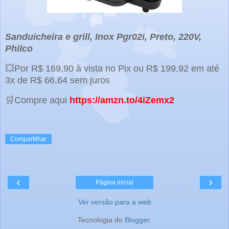
Sanduicheira e grill, Inox Pgr02i, Preto, 220V,
Philco
💥Por R$ 169,90 à vista no Pix ou R$ 199,92 em até
3x de R$ 66,64 sem juros
🛒Compre aqui
https://amzn.to/4iZemx2
Compartilhar
‹
›
Página inicial
Ver versão para a web
Tecnologia do
Blogger
.