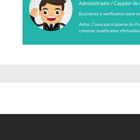
Administrador / Caçador de
Buscamos e verificamos para vo
Aviso: Como participante do P
compras qualificadas efetuadas