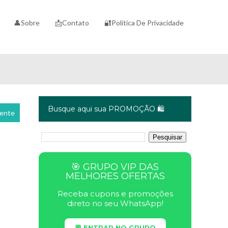
👤Sobre
📩Contato
🔐Política De Privacidade
Busque aqui sua PROMOÇÃO 🛍️
cente
🎯 GRUPO VIP DAS
MELHORES OFERTAS
Receba cupons e promoções
direto no seu WhatsApp!
💬 ENTRAR NO GRUPO