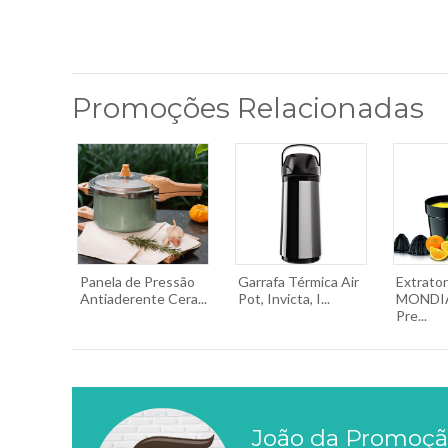
Promoções Relacionadas
Panela de Pressão
Garrafa Térmica Air
Extrato
Antiaderente Cera...
Pot, Invicta, I...
MONDIA
Pre...
João da Promoç