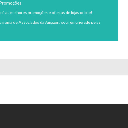
 Promoções
cê as melhores promoções e ofertas de lojas online!
rograma de Associados da Amazon, sou remunerado pelas