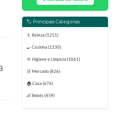
🏷️ Principais Categorias
💄
Beleza
(1251)
🍳
Cozinha
(1230)
🧼
Higiene e Limpeza
(1061)
a
🛒
Mercado
(826)
🏠
Casa
(676)
👶
Bebês
(459)