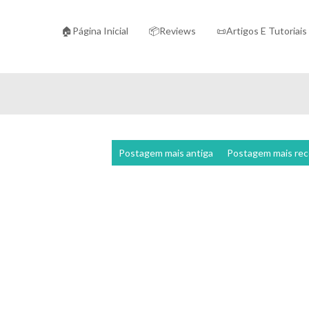
🏠Página Inicial
📦Reviews
📜Artigos E Tutoriais
Postagem mais antiga
Postagem mais re