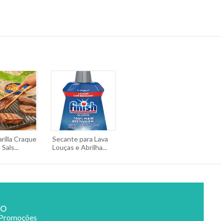
arilla Craque
Secante para Lava
Sals...
Louças e Abrilha...
ão
 Promoções