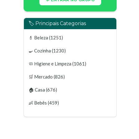
🏷️ Principais Categorias
💄
Beleza
(1251)
🍳
Cozinha
(1230)
🧼
Higiene e Limpeza
(1061)
🛒
Mercado
(826)
🏠
Casa
(676)
👶
Bebês
(459)