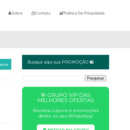
👤Sobre
📩Contato
🔐Política De Privacidade
Busque aqui sua PROMOÇÃO 🛍️
cente
🎯 GRUPO VIP DAS
MELHORES OFERTAS
Receba cupons e promoções
direto no seu WhatsApp!
💬 ENTRAR NO GRUPO