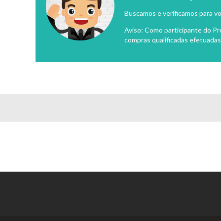
Buscamos e verificamos para vo
Aviso: Como participante do P
compras qualificadas efetuadas