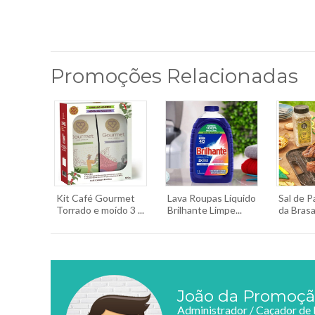
Promoções Relacionadas
Kit Café Gourmet
Lava Roupas Líquido
Sal de P
Torrado e moído 3 ...
Brilhante Limpe...
da Brasa 
João da Promoç
Administrador / Caçador de