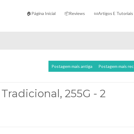
🏠Página Inicial
📦Reviews
📜Artigos E Tutoriais
Postagem mais antiga
Postagem mais re
radicional, 255G - 2