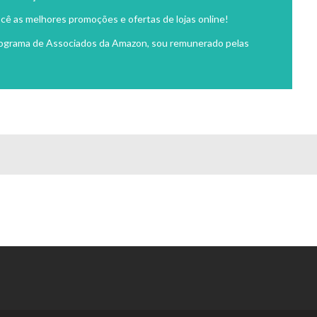
cê as melhores promoções e ofertas de lojas online!
rograma de Associados da Amazon, sou remunerado pelas