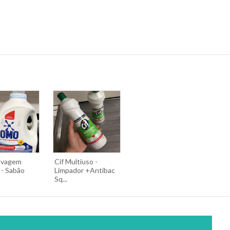
vagem
Cif Multiuso -
 - Sabão
Limpador +Antibac
Sq...