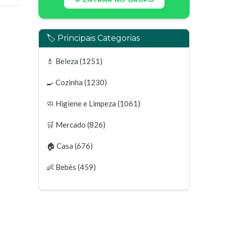
🏷️ Principais Categorias
💄
Beleza
(1251)
🍳
Cozinha
(1230)
🧼
Higiene e Limpeza
(1061)
🛒
Mercado
(826)
🏠
Casa
(676)
👶
Bebês
(459)