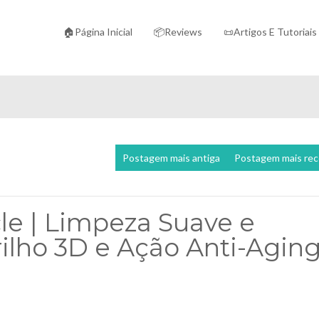
🏠Página Inicial
📦Reviews
📜Artigos E Tutoriais
Postagem mais antiga
Postagem mais re
le | Limpeza Suave e
lho 3D e Ação Anti-Aging