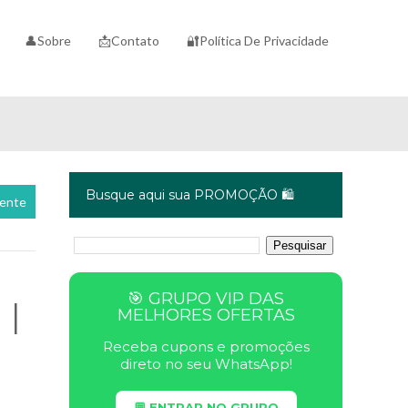
👤Sobre
📩Contato
🔐Política De Privacidade
Busque aqui sua PROMOÇÃO 🛍️
cente
🎯 GRUPO VIP DAS
 |
MELHORES OFERTAS
Receba cupons e promoções
direto no seu WhatsApp!
💬 ENTRAR NO GRUPO