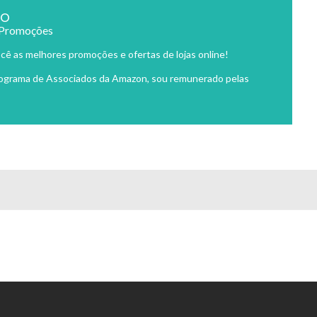
ão
 Promoções
cê as melhores promoções e ofertas de lojas online!
rograma de Associados da Amazon, sou remunerado pelas