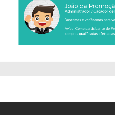
João da Promoç
Administrador / Caçador de
Buscamos e verificamos para vo
Aviso: Como participante do P
compras qualificadas efetuadas