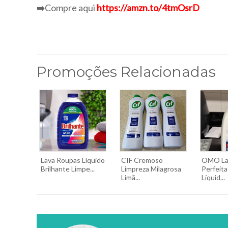
➡️Compre aqui
https://amzn.to/4tmOsrD
Promoções Relacionadas
Lava Roupas Líquido
CIF Cremoso
OMO La
Brilhante Limpe...
Limpreza Milagrosa
Perfeita
Limã...
Líquid...