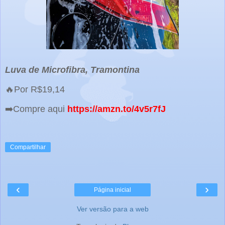
Luva de Microfibra, Tramontina
🔥Por R$19,14
➡️Compre aqui
https://amzn.to/4v5r7fJ
Compartilhar
‹
›
Página inicial
Ver versão para a web