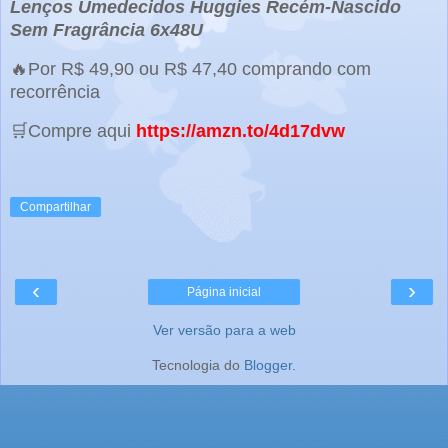
Lenços Umedecidos Huggies Recém-Nascido
Sem Fragrância 6x48U
🔥Por R$ 49,90 ou R$ 47,40 comprando com
recorrência
🛒Compre aqui
https://amzn.to/4d17dvw
Compartilhar
‹
›
Página inicial
Ver versão para a web
Tecnologia do
Blogger
.