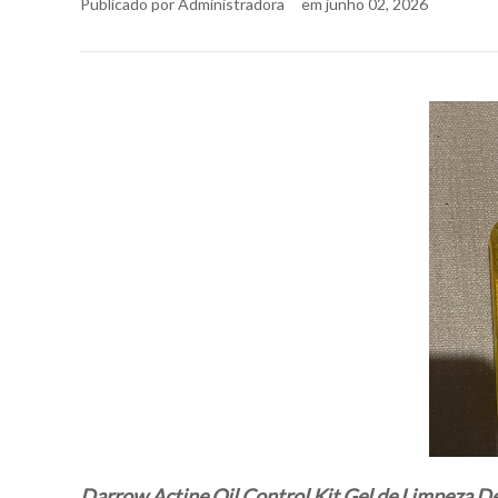
Publicado por
Administradora
em
junho 02, 2026
Darrow Actine Oil Control Kit Gel de Limpeza De