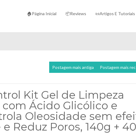
🏠Página Inicial
📦Reviews
📜Artigos E Tutoriais
Postagem mais antiga
Postagem mais re
trol Kit Gel de Limpeza
 com Ácido Glicólico e
rola Oleosidade sem efei
e e Reduz Poros, 140g + 4