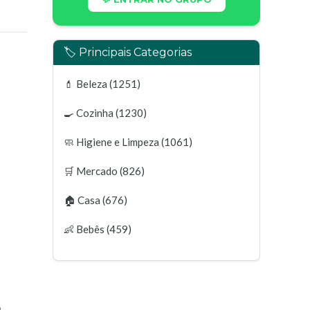
🏷️ Principais Categorias
💄
Beleza
(1251)
🍳
Cozinha
(1230)
🧼
Higiene e Limpeza
(1061)
🛒
Mercado
(826)
🏠
Casa
(676)
👶
Bebês
(459)