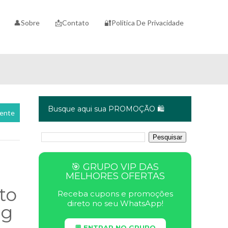
👤Sobre
📩Contato
🔐Política De Privacidade
Busque aqui sua PROMOÇÃO 🛍️
cente
🎯 GRUPO VIP DAS
MELHORES OFERTAS
to
Receba cupons e promoções
direto no seu WhatsApp!
0g
💬 ENTRAR NO GRUPO