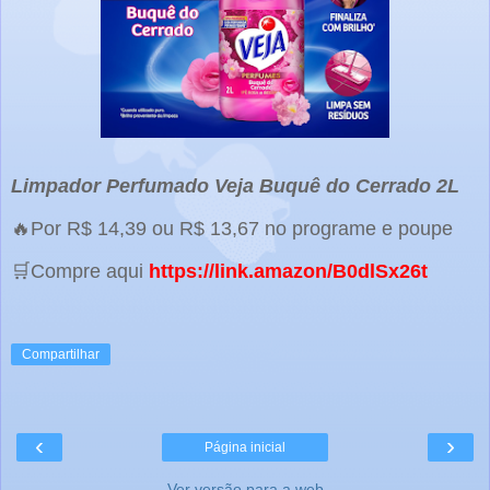
Limpador Perfumado Veja Buquê do Cerrado 2L
🔥Por R$ 14,39 ou R$ 13,67 no programe e poupe
🛒Compre aqui
https://link.amazon/B0dlSx26t
Compartilhar
‹
›
Página inicial
Ver versão para a web